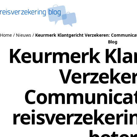
Naar de inhoud
Home
/
Nieuws
/
Keurmerk Klantgericht Verzekeren: Communicati
Blog
Keurmerk Kla
Verzeker
Communicat
reisverzekeri