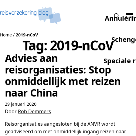
Naar de inhoud
Annuleri
MENU
Home
/
2019-nCoV
Scheng
Tag:
2019-nCoV
Advies aan
Speciale 
reisorganisaties: Stop
onmiddellijk met reizen
naar China
29 januari 2020
Door
Rob Demmers
Reisorganisaties aangesloten bij de ANVR wordt
geadviseerd om met onmiddellijk ingang reizen naar