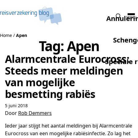
Naar de inhoud
Annuleri
MENU
Home
/
Apen
Scheng
Tag:
Apen
Alarmcentrale Eurocross:
Speciale 
Steeds meer meldingen
van mogelijke
besmetting rabiës
5 juni 2018
Door
Rob Demmers
Ieder jaar stijgt het aantal meldingen bij Alarmcentrale
Eurocross van een mogelijke rabiësinfectie. Zo lag het