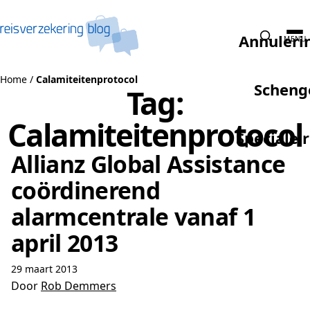
Naar de inhoud
Annuleri
MENU
Home
/
Calamiteitenprotocol
Scheng
Tag:
Calamiteitenprotocol
Speciale 
Allianz Global Assistance
coördinerend
alarmcentrale vanaf 1
april 2013
29 maart 2013
Door
Rob Demmers