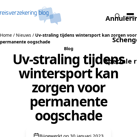
Naar de inhoud
Annuleri
MENU
Home
/
Nieuws
/
Uv-straling tijdens wintersport kan zorgen voor
Scheng
permanente oogschade
Blog
Uv-straling tijdens
Speciale 
wintersport kan
zorgen voor
permanente
oogschade
Bijgewerkt op 30 januari 2023