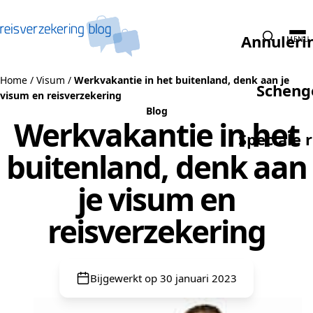
Naar de inhoud
Annuleri
MENU
Home
/
Visum
/
Werkvakantie in het buitenland, denk aan je
Scheng
visum en reisverzekering
Blog
Werkvakantie in het
Speciale 
buitenland, denk aan
je visum en
reisverzekering
Bijgewerkt op 30 januari 2023