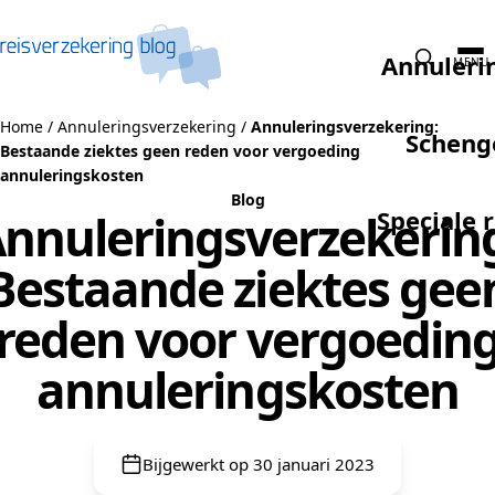
Naar de inhoud
Annuleri
MENU
Home
/
Annuleringsverzekering
/
Annuleringsverzekering:
Scheng
Bestaande ziektes geen reden voor vergoeding
annuleringskosten
Blog
Speciale 
nnuleringsverzekerin
Bestaande ziektes gee
reden voor vergoedin
annuleringskosten
Bijgewerkt op 30 januari 2023