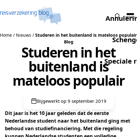
Naar de inhoud
Annuleri
MENU
Home
/
Nieuws
/
Studeren in het buitenland is mateloos populair
Scheng
Blog
Studeren in het
Speciale 
buitenland is
mateloos populair
Bijgewerkt op 9 september 2019
Dit jaar is het 10 jaar geleden dat de eerste
Nederlandse student naar het buitenland ging met
behoud van studiefinanciering. Met die regeling
kunnen Nederlandse studenten een volledige