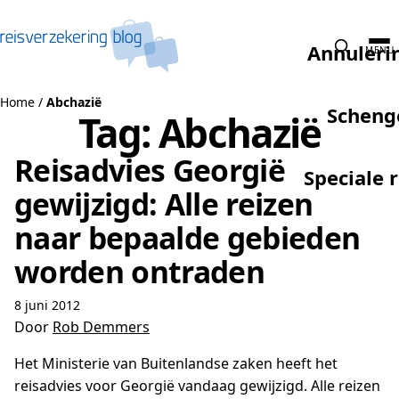
Naar de inhoud
Annuleri
MENU
Home
/
Abchazië
Scheng
Tag:
Abchazië
Reisadvies Georgië
Speciale 
gewijzigd: Alle reizen
naar bepaalde gebieden
worden ontraden
8 juni 2012
Door
Rob Demmers
Het Ministerie van Buitenlandse zaken heeft het
reisadvies voor Georgië vandaag gewijzigd. Alle reizen