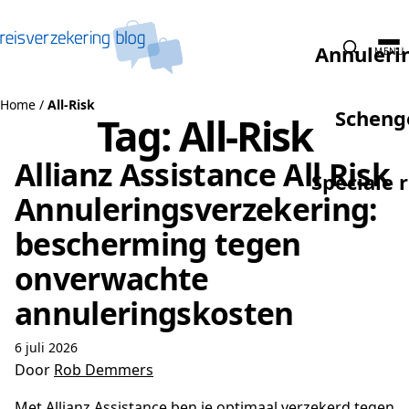
Naar de inhoud
Annuleri
MENU
Home
/
All-Risk
Scheng
Tag:
All-Risk
Allianz Assistance All Risk
Speciale 
Annuleringsverzekering:
bescherming tegen
onverwachte
annuleringskosten
6 juli 2026
Door
Rob Demmers
Met Allianz Assistance ben je optimaal verzekerd tegen