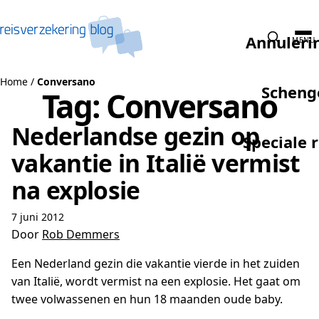
Naar de inhoud
Annuleri
MENU
Home
/
Conversano
Scheng
Tag:
Conversano
Nederlandse gezin op
Speciale 
vakantie in Italië vermist
na explosie
7 juni 2012
Door
Rob Demmers
Een Nederland gezin die vakantie vierde in het zuiden
van Italië, wordt vermist na een explosie. Het gaat om
twee volwassenen en hun 18 maanden oude baby.