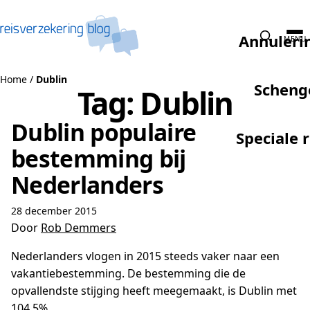
Naar de inhoud
Annuleri
MENU
Home
/
Dublin
Scheng
Tag:
Dublin
Dublin populaire
Speciale 
bestemming bij
Nederlanders
28 december 2015
Door
Rob Demmers
Nederlanders vlogen in 2015 steeds vaker naar een
vakantiebestemming. De bestemming die de
opvallendste stijging heeft meegemaakt, is Dublin met
104,5%.