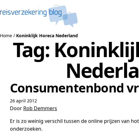
Naar de inhoud
Home
/
Koninklijk Horeca Nederland
Tag:
Koninkli
Nederl
Consumentenbond vra
26 april 2012
Door
Rob Demmers
Er is zo weinig verschil tussen de online prijzen van
onderzoeken.