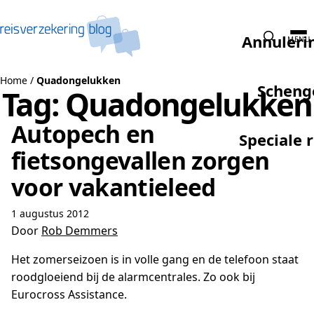
Naar de inhoud
Annuleri
MENU
Home
/
Quadongelukken
Scheng
Tag:
Quadongelukken
Autopech en
Speciale 
fietsongevallen zorgen
voor vakantieleed
1 augustus 2012
Door
Rob Demmers
Het zomerseizoen is in volle gang en de telefoon staat
roodgloeiend bij de alarmcentrales. Zo ook bij
Eurocross Assistance.