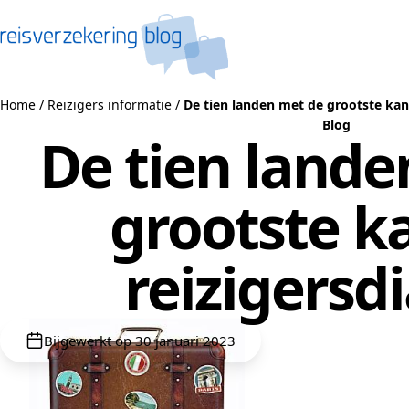
Naar de inhoud
Home
/
Reizigers informatie
/
De tien landen met de grootste kans
Blog
De tien lande
grootste k
reizigersd
Bijgewerkt op 30 januari 2023