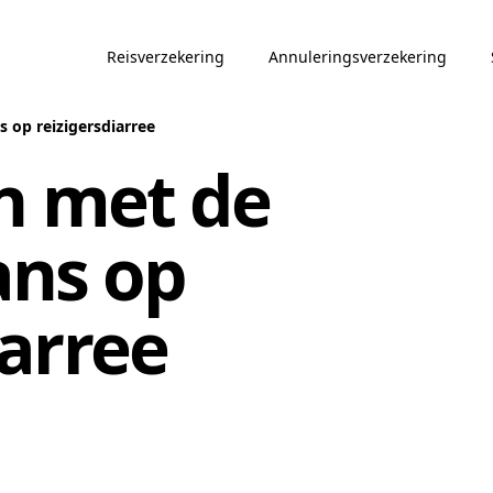
Reisverzekering
Annuleringsverzekering
 op reizigersdiarree
n met de
ans op
iarree