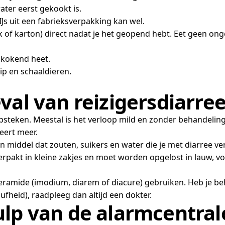
ater eerst gekookt is.
IJs uit een fabrieksverpakking kan wel.
lik of karton) direct nadat je het geopend hebt. Eet geen o
 kokend heet.
kip en schaaldieren.
val van reizigersdiarre
eken. Meestal is het verloop mild en zonder behandeling n
eert meer.
n middel dat zouten, suikers en water die je met diarree ve
verpakt in kleine zakjes en moet worden opgelost in lauw, vo
amide (imodium, diarem of diacure) gebruiken. Heb je behal
ufheid), raadpleeg dan altijd een dokter.
ulp van de alarmcentral