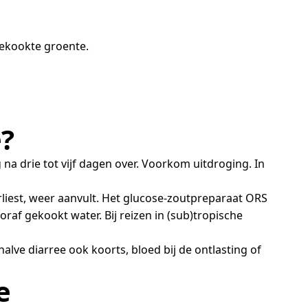
ngekookte groente.
e?
a drie tot vijf dagen over. Voorkom uitdroging. In
rliest, weer aanvult. Het glucose-zoutpreparaat ORS
oraf gekookt water. Bij reizen in (sub)tropische
ve diarree ook koorts, bloed bij de ontlasting of
e