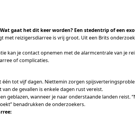
 Wat gaat het dit keer worden? Een stedentrip of een 
t met reizigersdiarree is vrij groot. Uit een Brits onderzoek
ntie kan je contact opnemen met de alarmcentrale van je re
iarree of complicaties.
rt één tot vijf dagen. Niettemin zorgen spijsverteringsprob
t van de gevallen is enkele dagen rust vereist.
sen geblazen, wanneer je naar onderstaande landen reist. “
bezoekt” benadrukken de onderzoekers.
rree: