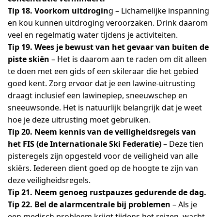
Tip 18. Voorkom uitdrogin
g – Lichamelijke inspanning
en kou kunnen uitdroging veroorzaken. Drink daarom
veel en regelmatig water tijdens je activiteiten.
Tip 19. Wees je bewust van het gevaar van buiten de
piste
skiën
– Het is daarom aan te raden om dit alleen
te doen met een gids of een skileraar die het gebied
goed kent. Zorg ervoor dat je een lawine-uitrusting
draagt inclusief een lawinepiep, sneeuwschep en
sneeuwsonde. Het is natuurlijk belangrijk dat je weet
hoe je deze uitrusting moet gebruiken.
Tip 20. Neem kennis van de veiligheidsregels van
het FIS (de Internationale Ski Federatie)
– Deze tien
pisteregels zijn opgesteld voor de veiligheid van alle
skiërs. Iedereen dient goed op de hoogte te zijn van
deze veiligheidsregels.
Tip 21. Neem genoeg rustpauzes gedurende de dag.
Tip 22. Bel de alarmcentrale bij problemen
– Als je
een medisch probleem krijgt tijdens het reizen, wacht