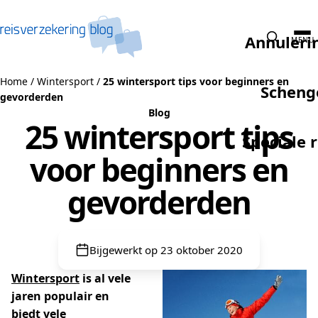
Naar de inhoud
Annuleri
MENU
Home
/
Wintersport
/
25 wintersport tips voor beginners en
Scheng
gevorderden
Blog
25 wintersport tips
Speciale 
voor beginners en
gevorderden
Bijgewerkt op 23 oktober 2020
Wintersport
is al vele
jaren populair en
biedt vele