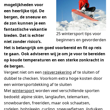
mogelijkheden voor
een heerlijke tijd. De
bergen, de sneeuw en
de zon kunnen je een
fantastische vakantie
25 wintersport tips voor
bieden. Dat is echter
beginners en gevorderden
niet zonder risico’s.
Het is belangrijk om goed voorbereid en fit op reis
te gaan. Ook adviseren wij je om je voor te bereiden
op koude temperaturen en een sterke zonkracht in
de bergen.
Vergeet niet om een
reisverzekering
af te sluiten of
dubbel te checken. Voorkom extra hoge kosten door
een wintersportdekking af te sluiten
Met
wintersport
worden veel verschillende sporten
bedoeld: alpine skiën, langlaufen, telemarken,
snowboarden, freeriden, maar ook schaatsen,
rodelen, bobsleeën, curling, sneeuwfietsen, ijsduiken,