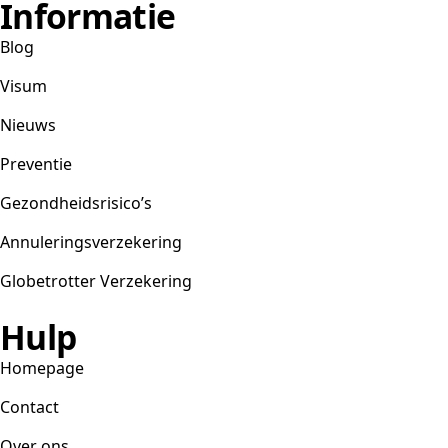
Informatie
je
die
Blog
voor
nodig?
Visum
Nieuws
Preventie
Gezondheidsrisico’s
Annuleringsverzekering
Globetrotter Verzekering
Hulp
Homepage
Contact
Over ons