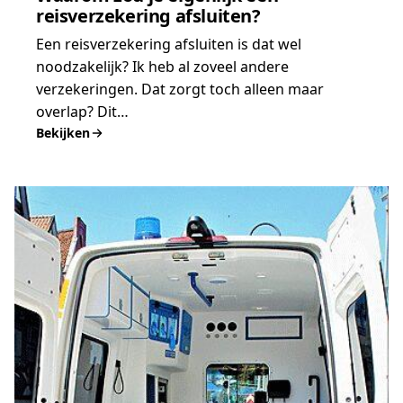
reisverzekering afsluiten?
Een reisverzekering afsluiten is dat wel
noodzakelijk? Ik heb al zoveel andere
verzekeringen. Dat zorgt toch alleen maar
overlap? Dit…
Bekijken
:
Waarom
zou
je
eigenlijk
een
reisverzekering
afsluiten?