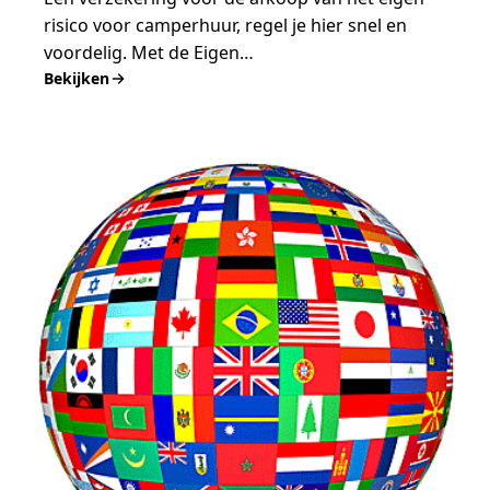
risico voor camperhuur, regel je hier snel en
voordelig. Met de Eigen…
Bekijken
:
Verzekering
voor
afkoop
eigen
risico
en
borg
van
huurcamper