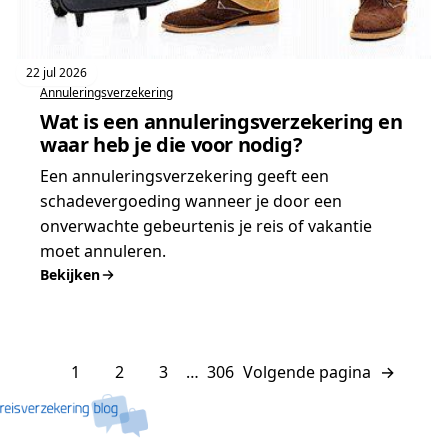
22 jul 2026
Annuleringsverzekering
Wat is een annuleringsverzekering en
waar heb je die voor nodig?
Een annuleringsverzekering geeft een
schadevergoeding wanneer je door een
onverwachte gebeurtenis je reis of vakantie
moet annuleren.
Bekijken
:
Wat
is
een
1
2
3
…
306
Volgende pagina
→
annuleringsverzekering
en
waar
heb