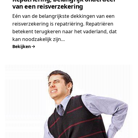
van een reisverzekering
Eén van de belangrijkste dekkingen van een
reisverzekering is repatriëring. Repatriëren
betekent terugkeren naar het vaderland, dat
kan noodzakelijk zijn…
Bekijken
:
Repatriëring,
belangrijk
onderdeel
van
een
reisverzekering