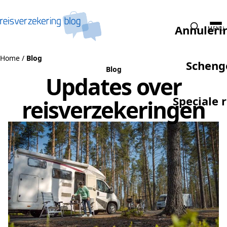
Naar de inhoud
Annuleri
MENU
Home
/
Blog
Scheng
Blog
Updates over
Speciale 
reisverzekeringen