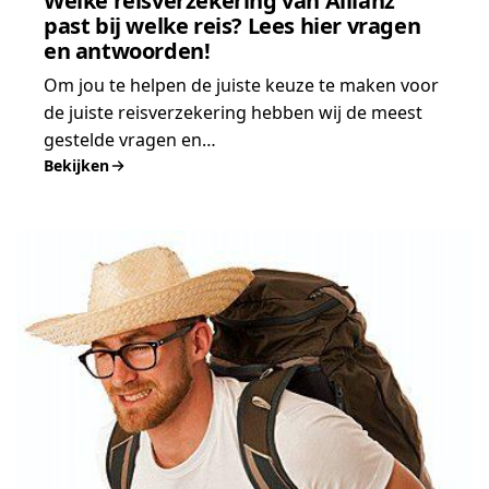
Welke reisverzekering van Allianz
past bij welke reis? Lees hier vragen
en antwoorden!
Om jou te helpen de juiste keuze te maken voor
de juiste reisverzekering hebben wij de meest
gestelde vragen en…
Bekijken
:
Welke
reisverzekering
van
Allianz
past
bij
welke
reis?
Lees
hier
vragen
en
antwoorden!