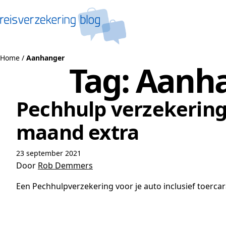
Naar de inhoud
Home
/
Aanhanger
Tag:
Aanh
Pechhulp verzekering 
maand extra
23 september 2021
Door
Rob Demmers
Een Pechhulpverzekering voor je auto inclusief toerca