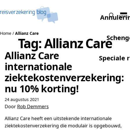
Naar de inhoud
Annuleri
MENU
Home
/
Allianz Care
Scheng
Tag:
Allianz Care
Allianz Care
Speciale 
internationale
ziektekostenverzekering:
nu 10% korting!
24 augustus 2021
Door
Rob Demmers
Allianz Care heeft een uitstekende internationale
ziektekostenverzekering die modulair is opgebouwd,