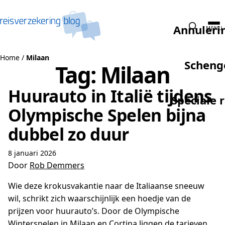
Naar de inhoud
Annuleri
MENU
Home
/
Milaan
Scheng
Tag:
Milaan
Huurauto in Italië tijdens
Speciale 
Olympische Spelen bijna
dubbel zo duur
8 januari 2026
Door
Rob Demmers
Wie deze krokusvakantie naar de Italiaanse sneeuw
wil, schrikt zich waarschijnlijk een hoedje van de
prijzen voor huurauto’s. Door de Olympische
Winterspelen in Milaan en Cortina liggen de tarieven