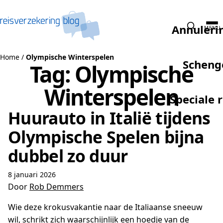
Naar de inhoud
Annuleri
MENU
Home
/
Olympische Winterspelen
Scheng
Tag:
Olympische
Winterspelen
Speciale 
Huurauto in Italië tijdens
Olympische Spelen bijna
dubbel zo duur
8 januari 2026
Door
Rob Demmers
Wie deze krokusvakantie naar de Italiaanse sneeuw
wil, schrikt zich waarschijnlijk een hoedje van de