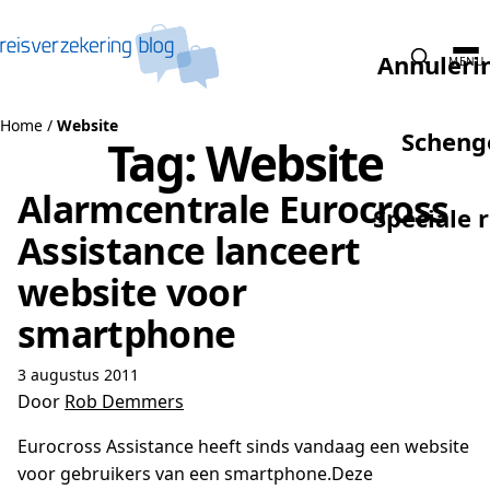
Naar de inhoud
Annuleri
MENU
Home
/
Website
Scheng
Tag:
Website
Alarmcentrale Eurocross
Speciale 
Assistance lanceert
website voor
smartphone
3 augustus 2011
Door
Rob Demmers
Eurocross Assistance heeft sinds vandaag een website
voor gebruikers van een smartphone.Deze