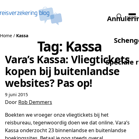
Naar de inhoud
Annuleri
MENU
Home
/
Kassa
Scheng
Tag:
Kassa
Vara’s Kassa: Vliegtickets
Speciale 
kopen bij buitenlandse
websites? Pas op!
9 juni 2015
Door
Rob Demmers
Boekten we vroeger onze vliegtickets bij het
reisbureau, tegenwoordig doen we dat online. Vara’s
Kassa onderzocht 23 binnenlandse en buitenlandse
boekingssites. Betaal je nog steeds overal