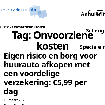
Naar de inhoud
Annuleri
MENU
Home
/
Onvoorziene kosten
Scheng
Tag:
Onvoorziene
kosten
Speciale 
Eigen risico en borg voor
huurauto afkopen met
een voordelige
verzekering: €5,99 per
dag
18 maart 2025