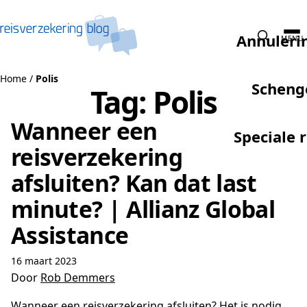
Naar de inhoud
Annuleri
MENU
Home
/
Polis
Scheng
Tag:
Polis
Wanneer een
Speciale 
reisverzekering
afsluiten? Kan dat last
minute? | Allianz Global
Assistance
16 maart 2023
Door
Rob Demmers
Wanneer een reisverzekering afsluiten? Het is nodig