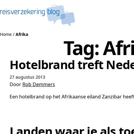
Naar de inhoud
Home
/
Afrika
Tag:
Afr
Hotelbrand treft Nede
27 augustus 2013
Door
Rob Demmers
Een hotelbrand op het Afrikaanse eiland Zanzibar hee
Landen waar je als toe