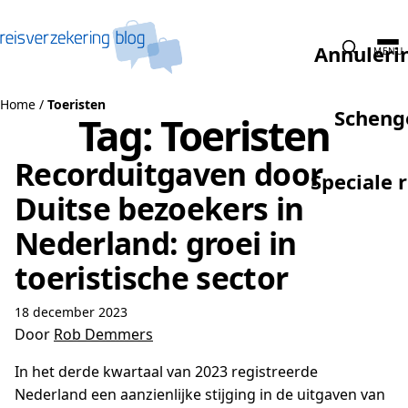
Naar de inhoud
Annuleri
MENU
Home
/
Toeristen
Scheng
Tag:
Toeristen
Recorduitgaven door
Speciale 
Duitse bezoekers in
Nederland: groei in
toeristische sector
18 december 2023
Door
Rob Demmers
In het derde kwartaal van 2023 registreerde
Nederland een aanzienlijke stijging in de uitgaven van