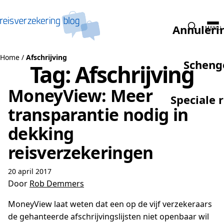
Naar de inhoud
Annuleri
MENU
Home
/
Afschrijving
Scheng
Tag:
Afschrijving
MoneyView: Meer
Speciale 
transparantie nodig in
dekking
reisverzekeringen
20 april 2017
Door
Rob Demmers
MoneyView laat weten dat een op de vijf verzekeraars
de gehanteerde afschrijvingslijsten niet openbaar wil