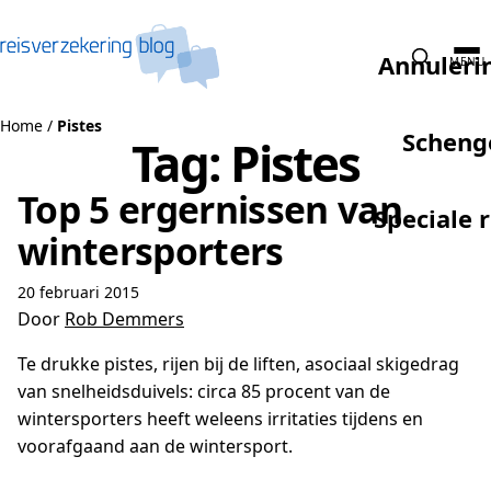
Naar de inhoud
Annuleri
MENU
Home
/
Pistes
Scheng
Tag:
Pistes
Top 5 ergernissen van
Speciale 
wintersporters
20 februari 2015
Door
Rob Demmers
Te drukke pistes, rijen bij de liften, asociaal skigedrag
van snelheidsduivels: circa 85 procent van de
wintersporters heeft weleens irritaties tijdens en
voorafgaand aan de wintersport.