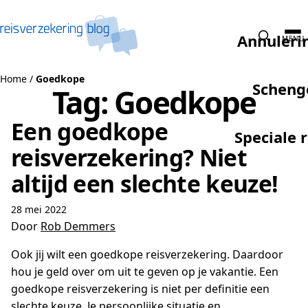
Naar de inhoud
Annuleri
MENU
Home
/
Goedkope
Scheng
Tag:
Goedkope
Een goedkope
Speciale 
reisverzekering? Niet
altijd een slechte keuze!
28 mei 2022
Door
Rob Demmers
Ook jij wilt een goedkope reisverzekering. Daardoor
hou je geld over om uit te geven op je vakantie. Een
goedkope reisverzekering is niet per definitie een
slechte keuze. Je persoonlijke situatie en