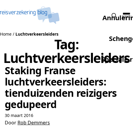
Naar de inhoud
Annuleri
MENU
Home
/
Luchtverkeersleiders
Scheng
Tag:
Luchtverkeersleiders
Speciale 
Staking Franse
luchtverkeersleiders:
tienduizenden reizigers
gedupeerd
30 maart 2016
Door
Rob Demmers