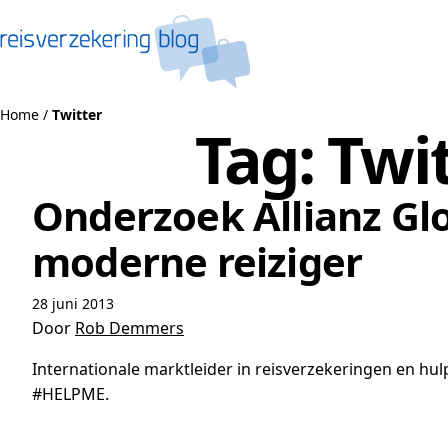
Naar de inhoud
Home
/
Twitter
Tag:
Twi
Onderzoek Allianz Glo
moderne reiziger
28 juni 2013
Door
Rob Demmers
Internationale marktleider in reisverzekeringen en hul
#HELPME.