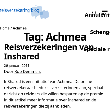
Naar de inhoud
Annuleri
MENU
Home
/
Achmea
Scheng
Tag:
Achmea
Reisverzekeringen van
Speciale 
Inshared
26 januari 2011
Door
Rob Demmers
InShared is een initiatief van Achmea. De online
reisverzekeraar biedt reisverzekeringen aan, speciaal
gericht op reizigers die willen besparen op de premie.
In dit artikel meer informatie over Inshared en de
reisverzekeringen die zij aanbieden.