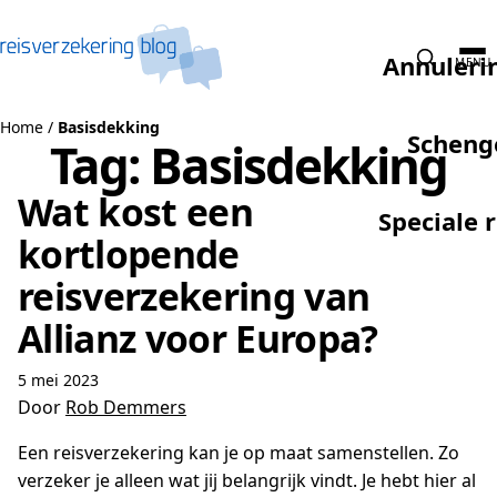
Naar de inhoud
Annuleri
MENU
Home
/
Basisdekking
Scheng
Tag:
Basisdekking
Wat kost een
Speciale 
kortlopende
reisverzekering van
Allianz voor Europa?
5 mei 2023
Door
Rob Demmers
Een reisverzekering kan je op maat samenstellen. Zo
verzeker je alleen wat jij belangrijk vindt. Je hebt hier al