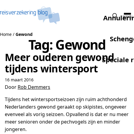
Naar de inhoud
Annuleri
MENU
Home
/
Gewond
Scheng
Tag:
Gewond
Meer ouderen gewond
Speciale 
tijdens wintersport
16 maart 2016
Door
Rob Demmers
Tijdens het wintersportseizoen zijn ruim achthonderd
Nederlanders gewond geraakt op skipistes, ongeveer
evenveel als vorig seizoen. Opvallend is dat er nu meer
meer senioren onder de pechvogels zijn en minder
jongeren.