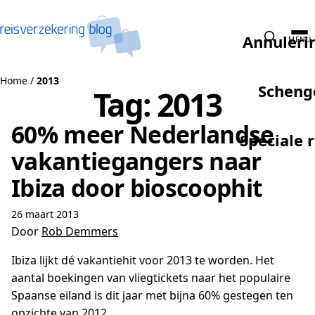
Naar de inhoud
Annuleri
MENU
Home
/
2013
Scheng
Tag:
2013
60% meer Nederlandse
Speciale 
vakantiegangers naar
Ibiza door bioscoophit
26 maart 2013
Door
Rob Demmers
Ibiza lijkt dé vakantiehit voor 2013 te worden. Het
aantal boekingen van vliegtickets naar het populaire
Spaanse eiland is dit jaar met bijna 60% gestegen ten
opzichte van 2012.