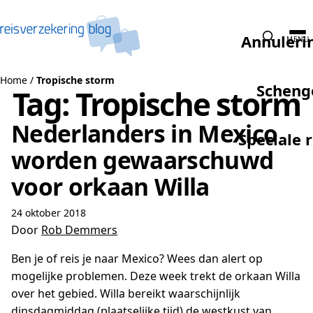
Naar de inhoud
Annuleri
MENU
Home
/
Tropische storm
Scheng
Tag:
Tropische storm
Nederlanders in Mexico
Speciale 
worden gewaarschuwd
voor orkaan Willa
24 oktober 2018
Door
Rob Demmers
Ben je of reis je naar Mexico? Wees dan alert op
mogelijke problemen. Deze week trekt de orkaan Willa
over het gebied. Willa bereikt waarschijnlijk
dinsdagmiddag (plaatselijke tijd) de westkust van