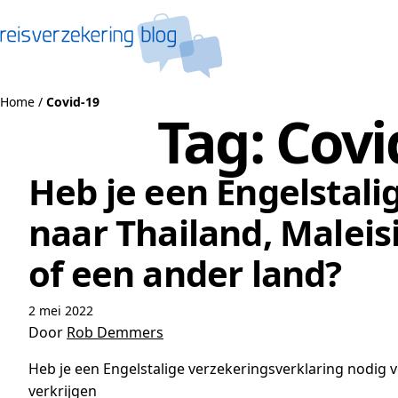
Naar de inhoud
Home
/
Covid-19
Tag:
Covi
Heb je een Engelstali
naar Thailand, Maleisi
of een ander land?
2 mei 2022
Door
Rob Demmers
Heb je een Engelstalige verzekeringsverklaring nodig voo
verkrijgen