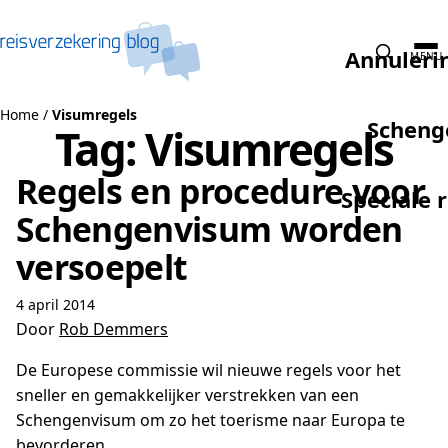
Naar de inhoud
Annuleri
MENU
Home
/
Visumregels
Scheng
Tag:
Visumregels
Regels en procedure voor
Speciale 
Schengenvisum worden
versoepelt
4 april 2014
Door
Rob Demmers
De Europese commissie wil nieuwe regels voor het
sneller en gemakkelijker verstrekken van een
Schengenvisum om zo het toerisme naar Europa te
bevorderen.