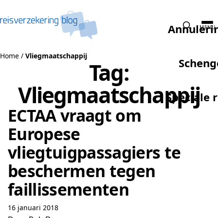
Naar de inhoud
Annuleri
MENU
Home
/
Vliegmaatschappij
Scheng
Tag:
Vliegmaatschappij
Speciale 
ECTAA vraagt om
Europese
vliegtuigpassagiers te
beschermen tegen
faillissementen
16 januari 2018