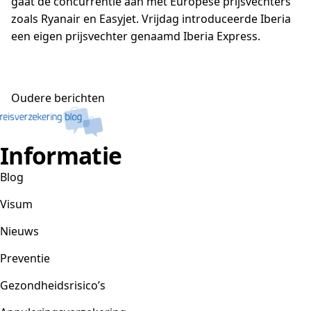
gaat de concurrentie aan met Europese prijsvechters
zoals Ryanair en Easyjet. Vrijdag introduceerde Iberia
een eigen prijsvechter genaamd Iberia Express.
Berichtennavigatie
Oudere berichten
Informatie
Blog
Visum
Nieuws
Preventie
Gezondheidsrisico’s